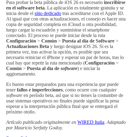
Para probar la beta pública de iOS 26 es necesario
inscribirse
en el software beta
. La aplicación es totalmente gratuita y se
inicia desde el
sitio dedicado
tras acreditarse con el Apple ID.
Al igual que con otras actualizaciones, el consejo es hacer una
copia de seguridad completa en iCloud u otra posibilidad,
luego cargar la escuadrón y suministrar el smartphone
conectado. El proceso se puede iniciar desde la ruta
Configuración
>
Común
>
Puesta al día de Software
>
Actualizaciones Beta
y luego designar iOS 26. Si es la
primera vez, tras activar la opción, es posible que sea
necesario reiniciar el iPhone y esperar un par de horas, tras lo
cual hay que repetir la ruta mencionado (
Configuración
>
Común
>
Puesta al día de
software
) e iniciar la
aggiornamento.
Es bueno estar preparados para una experiencia que puede
tener
fallos e imperfecciones
, como ocurre con cualquier
software
en período beta, así que si no tienes la costumbre de
usar sistemas operativos no finales puede significar la pena
esperar a la interpretación pública final que se entregará el
próximo otoño.
Artículo publicado originalmente en
WIRED Italia
. Adaptado
por Mauricio Serfatty Godoy.