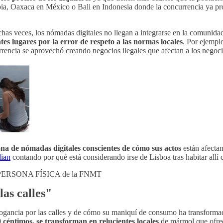
bia, Oaxaca en México o Bali en Indonesia donde la concurrencia ya pro
has veces, los nómadas digitales no llegan a integrarse en la comunida
es lugares por la error de respeto a las normas locales
. Por ejemplo
rencia se aprovechó creando negocios ilegales que afectan a los negoc
na de nómadas digitales conscientes de cómo sus actos
están afecta
dian
contando por qué está considerando irse de Lisboa tras habitar allí
 PERSONA FÍSICA de la FNMT
as calles"
rogancia por las calles y de cómo su maniquí de consumo ha transformad
 céntimos, se transforman en relucientes locales
de mármol que ofrec