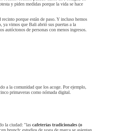
testa y piden medidas porque la vida se hace
d recinto porque están de paso. Y incluso hemos
, ya vimos que Bali abrió sus puertas a la
ios autóctonos de personas con menos ingresos.
ndo a la comunidad que los acoge. Por ejemplo,
 cinco primaveras como nómada digital.
o la ciudad: "las
cafeterías tradicionales (o
en brunch; estudios de yoga de marca se asientan