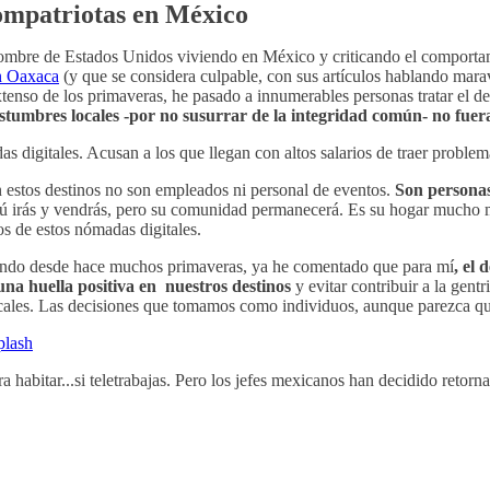
ompatriotas en México
ombre de Estados Unidos viviendo en México y criticando el comportam
en Oaxaca
(y que se considera culpable, con sus artículos hablando mara
 extenso de los primaveras, he pasado a innumerables personas tratar el d
ostumbres locales -por no susurrar de la integridad común- no fuer
estos destinos no son empleados ni personal de eventos.
Son personas
 tú irás y vendrás, pero su comunidad permanecerá. Es su hogar mucho 
os de estos nómadas digitales.
endo desde hace muchos primaveras, ya he comentado que para mí
, el
 una huella positiva en nuestros destinos
y evitar contribuir a la gent
ocales. Las decisiones que tomamos como individuos, aunque parezca que
plash
abitar...si teletrabajas. Pero los jefes mexicanos han decidido retornar