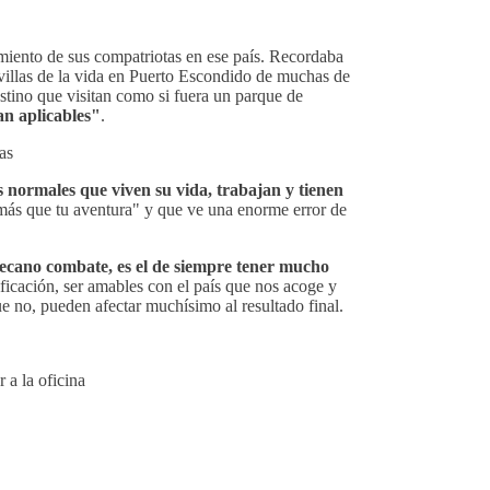
iento de sus compatriotas en ese país. Recordaba
villas de la vida en Puerto Escondido de muchas de
estino que visitan como si fuera un parque de
an aplicables"
.
 normales que viven su vida, trabajan y tienen
más que tu aventura" y que ve una enorme error de
 decano combate, es el de siempre tener mucho
rificación, ser amables con el país que nos acoge y
 no, pueden afectar muchísimo al resultado final.
 a la oficina