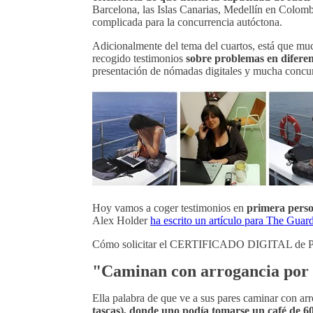
Barcelona, las Islas Canarias, Medellín en Colom
complicada para la concurrencia autóctona.
Adicionalmente del tema del cuartos, está que muc
recogido testimonios
sobre problemas en diferent
presentación de nómadas digitales y mucha concur
Hoy vamos a coger testimonios en
primera perso
Alex Holder
ha escrito un artículo para The Guar
Cómo solicitar el CERTIFICADO DIGITAL de
"Caminan con arrogancia por l
Ella palabra de que ve a sus pares caminar con ar
tascas), donde uno podía tomarse un café de 60