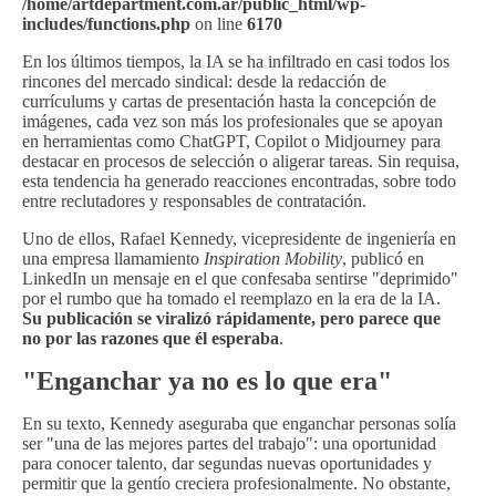
/home/artdepartment.com.ar/public_html/wp-
includes/functions.php
on line
6170
En los últimos tiempos, la IA se ha infiltrado en casi todos los
rincones del mercado sindical: desde la redacción de
currículums y cartas de presentación hasta la concepción de
imágenes, cada vez son más los profesionales que se apoyan
en herramientas como ChatGPT, Copilot o Midjourney para
destacar en procesos de selección o aligerar tareas. Sin requisa,
esta tendencia ha generado reacciones encontradas, sobre todo
entre reclutadores y responsables de contratación.
Uno de ellos, Rafael Kennedy, vicepresidente de ingeniería en
una empresa llamamiento
Inspiration Mobility
, publicó en
LinkedIn un mensaje en el que confesaba sentirse "deprimido"
por el rumbo que ha tomado el reemplazo en la era de la IA.
Su publicación se viralizó rápidamente, pero parece que
no por las razones que él esperaba
.
"Enganchar ya no es lo que era"
En su texto, Kennedy aseguraba que enganchar personas solía
ser "una de las mejores partes del trabajo": una oportunidad
para conocer talento, dar segundas nuevas oportunidades y
permitir que la gentío creciera profesionalmente. No obstante,