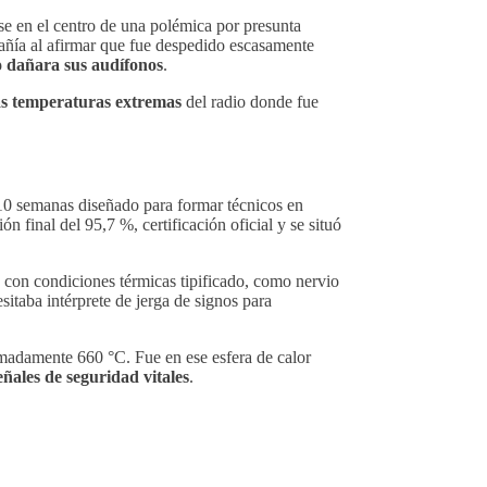
e en el centro de una polémica por presunta
ñía al afirmar que fue despedido escasamente
o dañara sus audífonos
.
as temperaturas extremas
del radio donde fue
 10 semanas diseñado para formar técnicos en
ión final del 95,7 %, certificación oficial y se situó
 con condiciones térmicas tipificado, como nervio
taba intérprete de jerga de signos para
imadamente 660 °C. Fue en ese esfera de calor
ñales de seguridad vitales
.