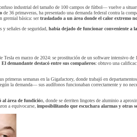
nfuso industrial del tamaño de 100 campos de fútbol— vuelve a situars
do
de 36 primaveras, ha presentado una demanda federal contra la compa
ón gremial básica: ser
trasladado a un área donde el calor extremo n
as y señales de seguridad,
había dejado de funcionar conveniente a l
e Tesla en marzo de 2024: se prostitución de un software intensivo de
.
El demandante destacó entre sus compañeros
: obtuvo una calificac
us primeras semanas en la Gigafactory, donde trabajó en departamentos
—según la demanda— sus audífonos funcionaban correctamente y no necesi
ó al área de fundició
n, donde se derriten lingotes de aluminio a aprox
ron a equivocarse,
imposibilitando que escuchara alarmas y otras se