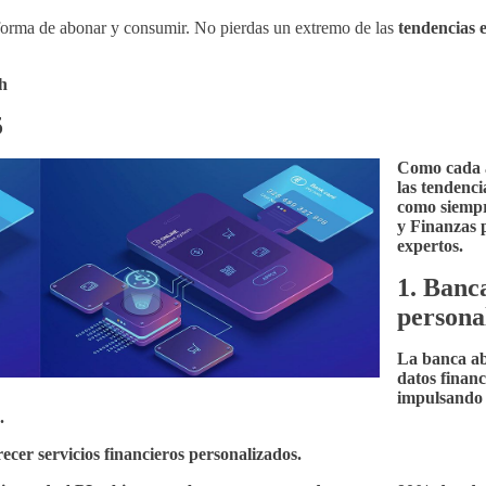
forma de abonar y consumir. No pierdas un extremo de las
tendencias 
h
5
Como cada a
las tendenci
como siempr
y Finanzas
p
expertos.
1. Banc
persona
La banca ab
datos finan
impulsando 
.
ecer servicios financieros personalizados.