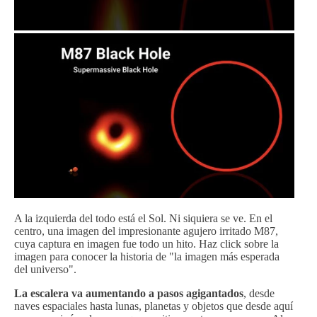
A la izquierda del todo está el Sol. Ni siquiera se ve. En el
centro, una imagen del impresionante agujero irritado M87,
cuya captura en imagen fue todo un hito. Haz click sobre la
imagen para conocer la historia de "la imagen más esperada
del universo".
La escalera va aumentando a pasos agigantados
, desde
naves espaciales hasta lunas, planetas y objetos que desde aquí