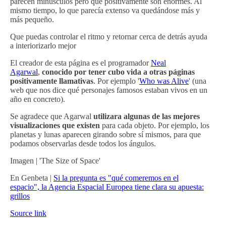
parecen minúsculos pero que positivamente son enormes. Al
mismo tiempo, lo que parecía extenso va quedándose más y
más pequeño.
Que puedas controlar el ritmo y retornar cerca de detrás ayuda
a interiorizarlo mejor
El creador de esta página es el programador
Neal
Agarwal
,
conocido por tener cubo vida a otras páginas
positivamente llamativas
. Por ejemplo '
Who was Alive
' (una
web que nos dice qué personajes famosos estaban vivos en un
año en concreto).
Se agradece que Agarwal
utilizara algunas de las mejores
visualizaciones que existen
para cada objeto. Por ejemplo, los
planetas y lunas aparecen girando sobre sí mismos, para que
podamos observarlas desde todos los ángulos.
Imagen | 'The Size of Space'
En Genbeta |
Si la pregunta es "qué comeremos en el
espacio", la Agencia Espacial Europea tiene clara su apuesta:
grillos
Source link