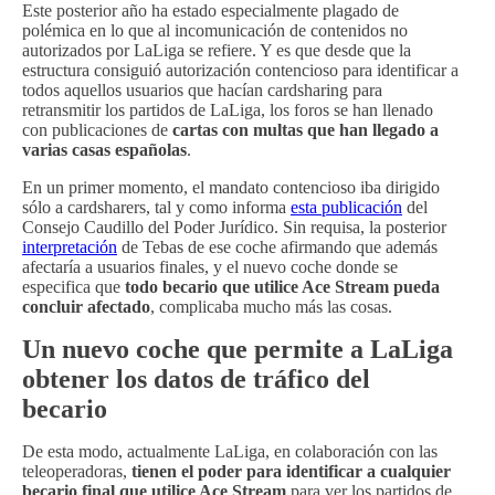
Este posterior año ha estado especialmente plagado de
polémica en lo que al incomunicación de contenidos no
autorizados por LaLiga se refiere. Y es que desde que la
estructura consiguió autorización contencioso para identificar a
todos aquellos usuarios que hacían cardsharing para
retransmitir los partidos de LaLiga, los foros se han llenado
con publicaciones de
cartas con multas que han llegado a
varias casas españolas
.
En un primer momento, el mandato contencioso iba dirigido
sólo a cardsharers, tal y como informa
esta publicación
del
Consejo Caudillo del Poder Jurídico. Sin requisa, la posterior
interpretación
de Tebas de ese coche afirmando que además
afectaría a usuarios finales, y el nuevo coche donde se
especifica que
todo becario que utilice Ace Stream pueda
concluir afectado
, complicaba mucho más las cosas.
Un nuevo coche que permite a LaLiga
obtener los datos de tráfico del
becario
De esta modo, actualmente LaLiga, en colaboración con las
teleoperadoras,
tienen el poder para identificar a cualquier
becario final que utilice Ace Stream
para ver los partidos de