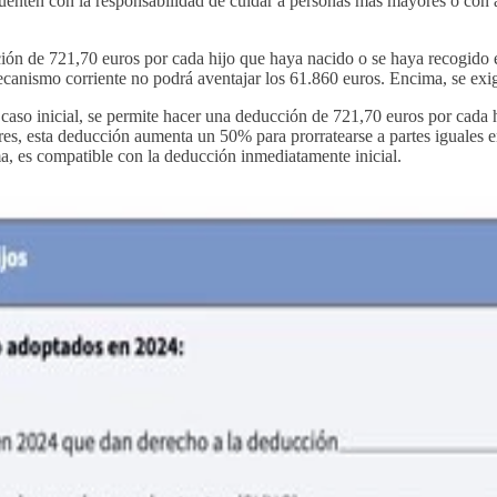
e cuenten con la responsabilidad de cuidar a personas más mayores o con
ón de 721,70 euros por cada hijo que haya nacido o se haya recogido e
canismo corriente no podrá aventajar los 61.860 euros. Encima, se exig
caso inicial, se permite hacer una deducción de 721,70 euros por cada 
s, esta deducción aumenta un 50% para prorratearse a partes iguales en
ma, es compatible con la deducción inmediatamente inicial.