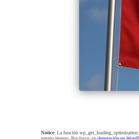
Notice
: La función wp_get_loading_optimization_
mismo tiempo. Por favor, ve
depuración en WordP