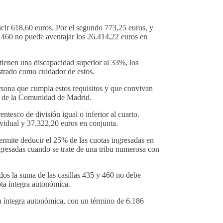
ucir 618,60 euros. Por el segundo 773,25 euros, y
 y 460 no puede aventajar los 26.414,22 euros en
tienen una discapacidad superior al 33%, los
strado como cuidador de estos.
sona que cumpla estos requisitos y que convivan
es de la Comunidad de Madrid.
ntesco de división igual o inferior al cuarto.
ividual y 37.322,20 euros en conjunta.
ermite deducir el 25% de las cuotas ingresadas en
gresadas cuando se trate de una tribu numerosa con
dos la suma de las casillas 435 y 460 no debe
ota íntegra autonómica.
ta íntegra autonómica, con un término de 6.186