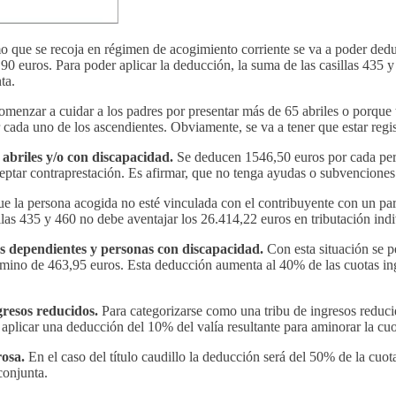
mo que se recoja en régimen de acogimiento corriente se va a poder ded
7,90 euros. Para poder aplicar la deducción, la suma de las casillas 435
ta.
menzar a cuidar a los padres por presentar más de 65 abriles o porque 
cada uno de los ascendientes. Obviamente, se va a tener que estar regi
briles y/o con discapacidad.
Se deducen 1546,50 euros por cada per
ceptar contraprestación. Es afirmar, que no tenga ayudas o subvencion
ue la persona acogida no esté vinculada con el contribuyente con un pare
las 435 y 460 no debe aventajar los 26.414,22 euros en tributación ind
es dependientes y personas con discapacidad.
Con esta situación se p
mino de 463,95 euros. Esta deducción aumenta al 40% de las cuotas in
gresos reducidos.
Para categorizarse como una tribu de ingresos reduci
 aplicar una deducción del 10% del valía resultante para aminorar la cu
rosa.
En el caso del título caudillo la deducción será del 50% de la cuo
conjunta.