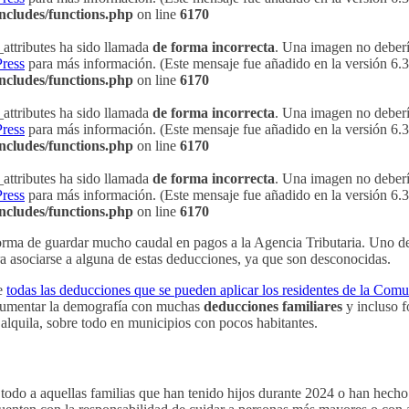
ncludes/functions.php
on line
6170
attributes ha sido llamada
de forma incorrecta
. Una imagen no debería
ress
para más información. (Este mensaje fue añadido en la versión 6.3.
ncludes/functions.php
on line
6170
attributes ha sido llamada
de forma incorrecta
. Una imagen no debería
ress
para más información. (Este mensaje fue añadido en la versión 6.3.
ncludes/functions.php
on line
6170
attributes ha sido llamada
de forma incorrecta
. Una imagen no debería
ress
para más información. (Este mensaje fue añadido en la versión 6.3.
ncludes/functions.php
on line
6170
rma de guardar mucho caudal en pagos a la Agencia Tributaria. Uno de
ara asociarse a alguna de estas deducciones, ya que son desconocidas.
te
todas las deducciones que se pueden aplicar los residentes de la Co
aumentar la demografía con muchas
deducciones familiares
y incluso f
 alquila, sobre todo en municipios con pocos habitantes.
e todo a aquellas familias que han tenido hijos durante 2024 o han hec