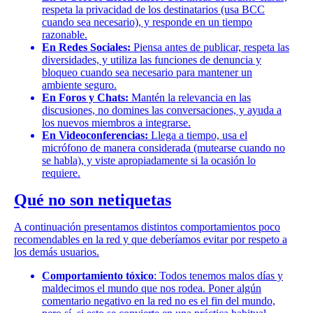
respeta la privacidad de los destinatarios (usa BCC
cuando sea necesario), y responde en un tiempo
razonable.
En Redes Sociales:
Piensa antes de publicar, respeta las
diversidades, y utiliza las funciones de denuncia y
bloqueo cuando sea necesario para mantener un
ambiente seguro.
En Foros y Chats:
Mantén la relevancia en las
discusiones, no domines las conversaciones, y ayuda a
los nuevos miembros a integrarse.
En Videoconferencias:
Llega a tiempo, usa el
micrófono de manera considerada (mutearse cuando no
se habla), y viste apropiadamente si la ocasión lo
requiere.
Qué no son netiquetas
A continuación presentamos distintos comportamientos poco
recomendables en la red y que deberíamos evitar por respeto a
los demás usuarios.
Comportamiento tóxico
: Todos tenemos malos días y
maldecimos el mundo que nos rodea. Poner algún
comentario negativo en la red no es el fin del mundo,