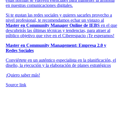
estas normas se vuelven esenciales para mantener la armonía
en nuestras comunicaciones digitales.
Si te gustan las redes sociales y quieres sacarles provecho a
nivel profesional, te recomendamos echar un vistazo al
Master en Community Manager Online de IEBS
en el que
descubrirás las últimas técnicas y tendencias, para atraer al
público objetivo que vive en el Ciberespacio ¡Te esperamos!
Master en Community Management: Empresa 2.0 y
Redes Sociales
Conviértete en un auténtico especialista en la planificación, el
diseño, la ejecución y la elaboración de planes estratégicos
¡Quiero saber más!
Source link