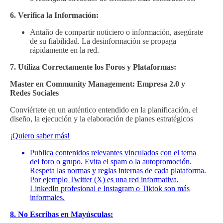
6. Verifica la Información:
Antaño de compartir noticiero o información, asegúrate
de su fiabilidad. La desinformación se propaga
rápidamente en la red.
7. Utiliza Correctamente los Foros y Plataformas:
Master en Community Management: Empresa 2.0 y
Redes Sociales
Conviértete en un auténtico entendido en la planificación, el
diseño, la ejecución y la elaboración de planes estratégicos
¡Quiero saber más!
Publica contenidos relevantes vinculados con el tema
del foro o grupo. Evita el spam o la autopromoción.
Respeta las normas y reglas internas de cada plataforma.
Por ejemplo Twitter (X) es una red informativa,
LinkedIn profesional e Instagram o Tiktok son más
informales.
8. No Escribas en Mayúsculas: