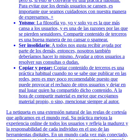
pero sí, si esto se convierte en una práctica habitual.
Para evitar que los demás usuarios se cansen, es
importante que seamos cuidadosos con nuestra manera
de expresarnos. +
Yoísmo
:
La filosofía yo, yo y solo yo es la que más
cansa a los usuarios, y es una de las razones por las que
se pierden seguidores. Compartir contenido de terceros
es una buena manera de no cansar o spamear.
Ser insolidario
: A todos nos gusta recibir ayuda por
parte de los demás, entonces, nosotros también
deberíamos hacer lo mismo. Ayudar a otros usuarios a
resolver sus consultas o dudas.
Copiar y pegar:
Copiar contenido de terceros es una
práctica habitual cuando no se sabe que publicar en las
redes, pero es muy poco recomendable puesto que
puede provocar el rechazo de otros usuarios y dejar en
mal lugar quien ha compartido dicho contenido. A la
hora de compartir material es mejor que escojamos
material propio, o sino, mencionar siempre al autor.
La netiqueta es una extensión natural de las reglas de cortesía
que aplicamos en el mundo real. Su práctica mejora la
experiencia online de todos los usuarios y refleja la madurez y
la responsabilidad de cada individuo en el uso de las
herramientas digitales. En un mundo cada vez más conectado,