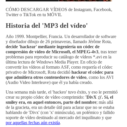
CÓMO DESCARGAR VÍDEOS de Instagram, Facebook,
Twitter o TikTok en tu MÓVIL
Historia del 'MP3 del vídeo'
Año 1999. Montpellier, Francia. Un desarrollador de software
y diseñador dibujo de 26 primaveras, llamado Jérôme Rota,
decide 'hackear' mediante ingeniería un códec de
compresión de vídeo de Microsoft, el MPEG-4v3
, tras tener
problemas para reproducir su catálogo de vídeos *.avi en la
última lectura de Windows Media Player. En oficio de
convertir los vídeos al formato ASF, como requería el códec
privativo de Microsoft, Rota decidió
hackear el códec para
que admitiera otros contenedores de vídeo
, como los AVI
(Audio Video Interleave) que él ya había creado.
Una semana más tarde, el 'hackeo' tuvo éxito, y eso le permitió
crear su propio códec de vídeo comprimido:
'DivX ;)'. Sí, el
smiley era, en aquel entonces, parte del nombre
; más allá
de la gracieta, era un detalle útil para aclarar que no se estaba
hablando de 'Divx' (con 'x' minúscula), un polémico y fallido
soporte de vídeo destinado al mercado del inquilinato y que
por aquellas fechas aún existía
.