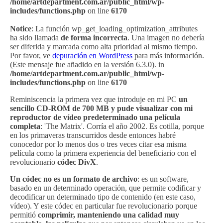
/home/artdepartment.com.ar/public_html/wp-
includes/functions.php
on line
6170
Notice
: La función wp_get_loading_optimization_attributes
ha sido llamada
de forma incorrecta
. Una imagen no debería
ser diferida y marcada como alta prioridad al mismo tiempo.
Por favor, ve
depuración en WordPress
para más información.
(Este mensaje fue añadido en la versión 6.3.0). in
/home/artdepartment.com.ar/public_html/wp-
includes/functions.php
on line
6170
Reminiscencia la primera vez que introduje en mi PC
un
sencillo CD-ROM de 700 MB y pude visualizar con mi
reproductor de vídeo predeterminado una película
completa
: 'The Matrix'. Corría el año 2002. Es cotilla, porque
en los primaveras transcurridos desde entonces habré
conocedor por lo menos dos o tres veces citar esa misma
película como la primera experiencia del beneficiario con el
revolucionario
códec DivX
.
Un códec no es un formato de archivo
: es un software,
basado en un determinado operación, que permite codificar y
decodificar un determinado tipo de contenido (en este caso,
vídeo). Y este códec en particular fue revolucionario porque
permitió
comprimir, manteniendo una calidad muy