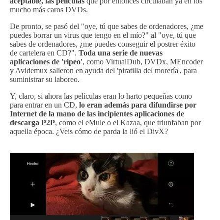
aceptable, las películas
que por entonces circulaban ya en los
mucho más caros DVDs.
De pronto, se pasó del "oye, tú que sabes de ordenadores, ¿me
puedes borrar un virus que tengo en el mío?" al "oye, tú que
sabes de ordenadores, ¿me puedes conseguir el postrer éxito
de cartelera en CD?".
Toda una serie de nuevas
aplicaciones de 'ripeo'
, como VirtualDub, DVDx, MEncoder
y Avidemux salieron en ayuda del 'piratilla del morería', para
suministrar su laboreo.
Y, claro, si ahora las películas eran lo harto pequeñas como
para entrar en un CD,
lo eran además para difundirse por
Internet de la mano de las incipientes aplicaciones de
descarga P2P
, como el eMule o el Kazaa, que triunfaban por
aquella época. ¿Veis cómo de parda la lió el DivX?