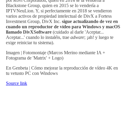
por Rovi Corporation, quien en 2014 se la vendería a
Blackstone Group, quien en 2015 se lo vendería a
IPTVNeuLion. Y, si perfectamente en 2018 se vendieron
varios activos de propiedad intelectual de DivX a Fortess
Investment Group, DivX Inc.
sigue actualizando de vez en
cuando un reproductor de vídeo para Windows y macOS
llamado DivXSoftware
(cuidado al darle 'Aceptar...
Aceptar...' cuando lo instaléis, trae
adware
; ¡ah! y luego te
exige reiniciar tu sistema).
Imagen | Fotomontaje (Marcos Merino mediante IA +
Fotograma de 'Matrix' + Logo)
En Genbeta | Cómo mejorar la reproducción de vídeo 4K en
tu vetusto PC con Windows
Source link