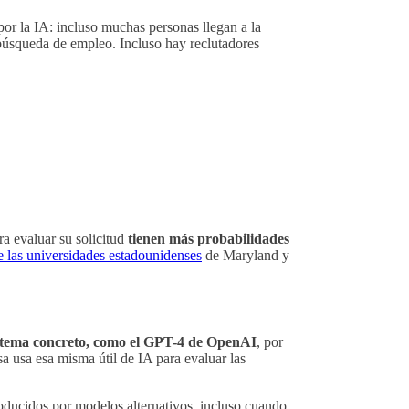
or la IA: incluso muchas personas llegan a la
 búsqueda de empleo. Incluso hay reclutadores
ra evaluar su solicitud
tienen más probabilidades
e las universidades estadounidenses
de Maryland y
istema concreto, como el GPT-4 de OpenAI
, por
a usa esa misma útil de IA para evaluar las
oducidos por modelos alternativos, incluso cuando