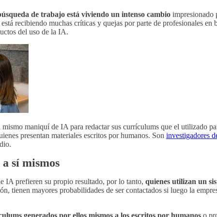
 búsqueda de trabajo está viviendo un intenso cambio
impresionado p
 está recibiendo muchas críticas y quejas por parte de profesionales en
uctos del uso de la IA.
el mismo maniquí de IA para redactar sus currículums que el utilizado pa
ienes presentan materiales escritos por humanos. Son
investigadores d
udio.
 a sí mismos
 IA prefieren su propio resultado, por lo tanto,
quienes utilizan un s
ón, tienen mayores probabilidades de ser contactados si luego la empres
ículums generados por ellos mismos a los escritos por humanos
o pr