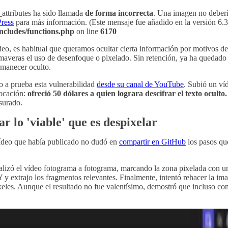
attributes ha sido llamada
de forma incorrecta
. Una imagen no debería
ress
para más información. (Este mensaje fue añadido en la versión 6.3.
ncludes/functions.php
on line
6170
 es habitual que queramos ocultar cierta información por motivos de 
rimaveras el uso de desenfoque o pixelado. Sin retención, ya ha queda
rmanecer oculto.
o a prueba esta vulnerabilidad
desde su canal de YouTube
. Subió un ví
vocación:
ofreció 50 dólares a quien lograra descifrar el texto oculto.
surado.
 lo 'viable' que es despixelar
vídeo que había publicado no dudó en
compartir en GitHub
los pasos que
lizó el vídeo fotograma a fotograma, marcando la zona pixelada con 
 Y
y extrajo los fragmentos relevantes. Finalmente, intentó rehacer la 
eles. Aunque el resultado no fue valentísimo, demostró que incluso co