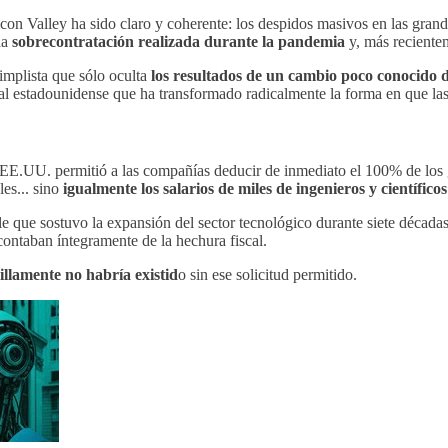
licon Valley ha sido claro y coherente: los despidos masivos en las g
la
sobrecontratación realizada durante la pandemia
y, más recientem
simplista que sólo oculta
los resultados de un cambio poco conocido d
cal estadounidense que ha transformado radicalmente la forma en que la
EE.UU. permitió a las compañías deducir de inmediato el 100% de los g
les... sino
igualmente los salarios de miles de ingenieros y científicos
ible que sostuvo la expansión del sector tecnológico durante siete décad
contaban íntegramente de la hechura fiscal.
illamente no habría existid
o sin ese solicitud permitido.