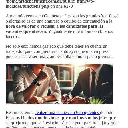
/home/artdepartment.com.ar/public_html/wp-
includes/functions.php
on line
6170
A menudo vemos en Genbeta cuáles son las grandes 'red flags'
o alertas rojas de una empresa o equipo de contratación a la
hora de valorar o recusar a los candidatos para las
vacantes que ofrecen
. Y igualmente qué miran con buenos
luceros.
No solo eso: hemos gastado qué debe tener en cuenta un
trabajador para comprender cuanto ayer que una empresa
puede asistir a ser una gran pesadilla como espacio gremial.
Resume Genius
realizó una encuesta a 625 gerentes
de todo
Estados Unidos
donde vimos que muchos son los jefes que
se quejan
de que la Gestación Z es la peor para trabajar y que
prefieren quedarse con personas de la era milenial.