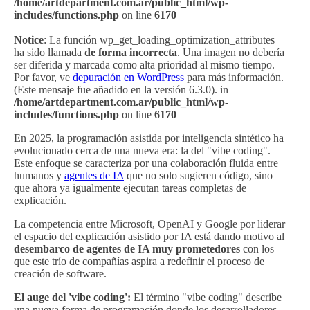
/home/artdepartment.com.ar/public_html/wp-
includes/functions.php
on line
6170
Notice
: La función wp_get_loading_optimization_attributes
ha sido llamada
de forma incorrecta
. Una imagen no debería
ser diferida y marcada como alta prioridad al mismo tiempo.
Por favor, ve
depuración en WordPress
para más información.
(Este mensaje fue añadido en la versión 6.3.0). in
/home/artdepartment.com.ar/public_html/wp-
includes/functions.php
on line
6170
En 2025, la programación asistida por inteligencia sintético ha
evolucionado cerca de una nueva era: la del "vibe coding".
Este enfoque se caracteriza por una colaboración fluida entre
humanos y
agentes de IA
que no solo sugieren código, sino
que ahora ya igualmente ejecutan tareas completas de
explicación.
La competencia entre Microsoft, OpenAI y Google por liderar
el espacio del explicación asistido por IA está dando motivo al
desembarco de agentes de IA muy prometedores
con los
que este trío de compañías aspira a redefinir el proceso de
creación de software.
El auge del 'vibe coding':
El término "vibe coding" describe
una nueva forma de programación donde los desarrolladores