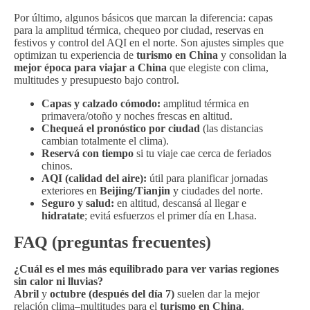
Por último, algunos básicos que marcan la diferencia: capas
para la amplitud térmica, chequeo por ciudad, reservas en
festivos y control del AQI en el norte. Son ajustes simples que
optimizan tu experiencia de
turismo en China
y consolidan la
mejor época para viajar a China
que elegiste con clima,
multitudes y presupuesto bajo control.
Capas y calzado cómodo:
amplitud térmica en
primavera/otoño y noches frescas en altitud.
Chequeá el pronóstico por ciudad
(las distancias
cambian totalmente el clima).
Reservá con tiempo
si tu viaje cae cerca de feriados
chinos.
AQI (calidad del aire):
útil para planificar jornadas
exteriores en
Beijing/Tianjin
y ciudades del norte.
Seguro y salud:
en altitud, descansá al llegar e
hidratate
; evitá esfuerzos el primer día en Lhasa.
FAQ (preguntas frecuentes)
¿Cuál es el mes más equilibrado para ver varias regiones
sin calor ni lluvias?
Abril
y
octubre (después del día 7)
suelen dar la mejor
relación clima–multitudes para el
turismo en China
.