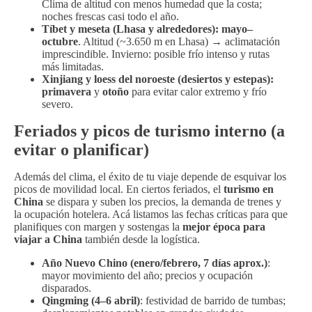
Clima de altitud con menos humedad que la costa;
noches frescas casi todo el año.
Tíbet y meseta (Lhasa y alrededores):
mayo–
octubre
. Altitud (~3.650 m en Lhasa) → aclimatación
imprescindible. Invierno: posible frío intenso y rutas
más limitadas.
Xinjiang y loess del noroeste (desiertos y estepas):
primavera
y
otoño
para evitar calor extremo y frío
severo.
Feriados y picos de turismo interno (a
evitar o planificar)
Además del clima, el éxito de tu viaje depende de esquivar los
picos de movilidad local. En ciertos feriados, el
turismo en
China
se dispara y suben los precios, la demanda de trenes y
la ocupación hotelera. Acá listamos las fechas críticas para que
planifiques con margen y sostengas la
mejor época para
viajar a China
también desde la logística.
Año Nuevo Chino (enero/febrero, 7 días aprox.)
:
mayor movimiento del año; precios y ocupación
disparados.
Qingming (4–6 abril)
: festividad de barrido de tumbas;