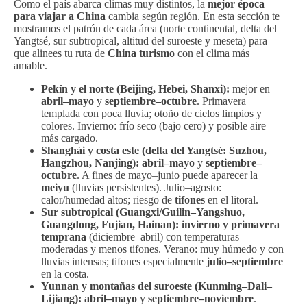
Como el país abarca climas muy distintos, la
mejor época
para viajar a China
cambia según región. En esta sección te
mostramos el patrón de cada área (norte continental, delta del
Yangtsé, sur subtropical, altitud del suroeste y meseta) para
que alinees tu ruta de
China turismo
con el clima más
amable.
Pekín y el norte (Beijing, Hebei, Shanxi):
mejor en
abril–mayo
y
septiembre–octubre
. Primavera
templada con poca lluvia; otoño de cielos limpios y
colores. Invierno: frío seco (bajo cero) y posible aire
más cargado.
Shanghái y costa este (delta del Yangtsé: Suzhou,
Hangzhou, Nanjing):
abril–mayo
y
septiembre–
octubre
. A fines de mayo–junio puede aparecer la
meiyu
(lluvias persistentes). Julio–agosto:
calor/humedad altos; riesgo de
tifones
en el litoral.
Sur subtropical (Guangxi/Guilin–Yangshuo,
Guangdong, Fujian, Hainan):
invierno y primavera
temprana
(diciembre–abril) con temperaturas
moderadas y menos tifones. Verano: muy húmedo y con
lluvias intensas; tifones especialmente
julio–septiembre
en la costa.
Yunnan y montañas del suroeste (Kunming–Dali–
Lijiang):
abril–mayo
y
septiembre–noviembre
.