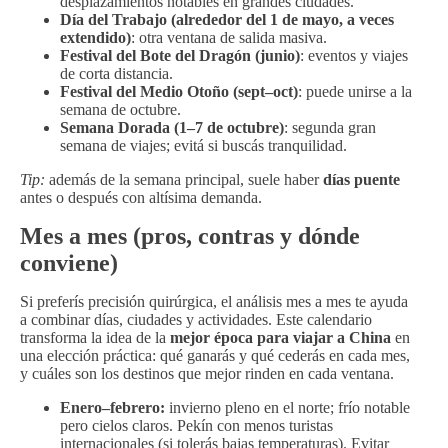
desplazamientos notables en grandes ciudades.
Día del Trabajo (alrededor del 1 de mayo, a veces
extendido)
: otra ventana de salida masiva.
Festival del Bote del Dragón (junio)
: eventos y viajes
de corta distancia.
Festival del Medio Otoño (sept–oct)
: puede unirse a la
semana de octubre.
Semana Dorada (1–7 de octubre)
: segunda gran
semana de viajes; evitá si buscás tranquilidad.
Tip:
además de la semana principal, suele haber
días puente
antes o después con altísima demanda.
Mes a mes (pros, contras y dónde
conviene)
Si preferís precisión quirúrgica, el análisis mes a mes te ayuda
a combinar días, ciudades y actividades. Este calendario
transforma la idea de la
mejor época para viajar a China
en
una elección práctica: qué ganarás y qué cederás en cada mes,
y cuáles son los destinos que mejor rinden en cada ventana.
Enero–febrero:
invierno pleno en el norte; frío notable
pero cielos claros. Pekín con menos turistas
internacionales (si tolerás bajas temperaturas). Evitar