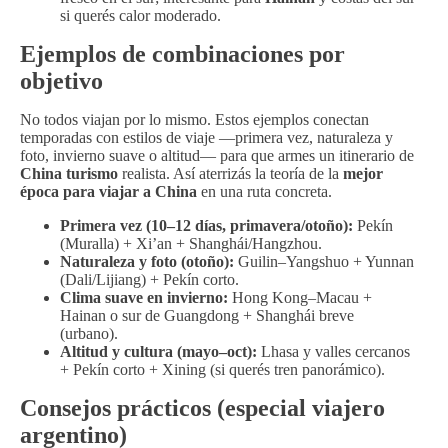
si querés calor moderado.
Ejemplos de combinaciones por
objetivo
No todos viajan por lo mismo. Estos ejemplos conectan
temporadas con estilos de viaje —primera vez, naturaleza y
foto, invierno suave o altitud— para que armes un itinerario de
China turismo
realista. Así aterrizás la teoría de la
mejor
época para viajar a China
en una ruta concreta.
Primera vez (10–12 días, primavera/otoño):
Pekín
(Muralla) + Xi’an + Shanghái/Hangzhou.
Naturaleza y foto (otoño):
Guilin–Yangshuo + Yunnan
(Dali/Lijiang) + Pekín corto.
Clima suave en invierno:
Hong Kong–Macau +
Hainan o sur de Guangdong + Shanghái breve
(urbano).
Altitud y cultura (mayo–oct):
Lhasa y valles cercanos
+ Pekín corto + Xining (si querés tren panorámico).
Consejos prácticos (especial viajero
argentino)