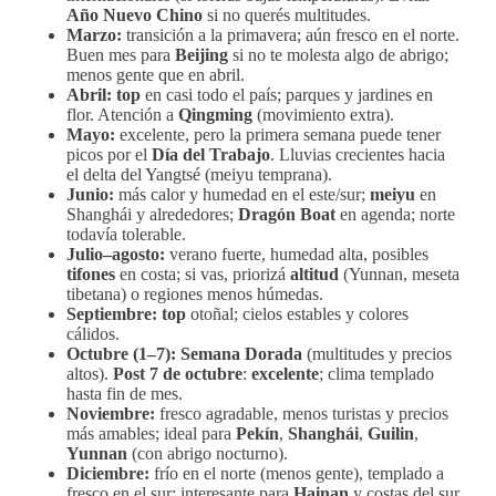
Año Nuevo Chino
si no querés multitudes.
Marzo:
transición a la primavera; aún fresco en el norte.
Buen mes para
Beijing
si no te molesta algo de abrigo;
menos gente que en abril.
Abril:
top
en casi todo el país; parques y jardines en
flor. Atención a
Qingming
(movimiento extra).
Mayo:
excelente, pero la primera semana puede tener
picos por el
Día del Trabajo
. Lluvias crecientes hacia
el delta del Yangtsé (meiyu temprana).
Junio:
más calor y humedad en el este/sur;
meiyu
en
Shanghái y alrededores;
Dragón Boat
en agenda; norte
todavía tolerable.
Julio–agosto:
verano fuerte, humedad alta, posibles
tifones
en costa; si vas, priorizá
altitud
(Yunnan, meseta
tibetana) o regiones menos húmedas.
Septiembre:
top
otoñal; cielos estables y colores
cálidos.
Octubre (1–7):
Semana Dorada
(multitudes y precios
altos).
Post 7 de octubre
:
excelente
; clima templado
hasta fin de mes.
Noviembre:
fresco agradable, menos turistas y precios
más amables; ideal para
Pekín
,
Shanghái
,
Guilin
,
Yunnan
(con abrigo nocturno).
Diciembre:
frío en el norte (menos gente), templado a
fresco en el sur; interesante para
Hainan
y costas del sur