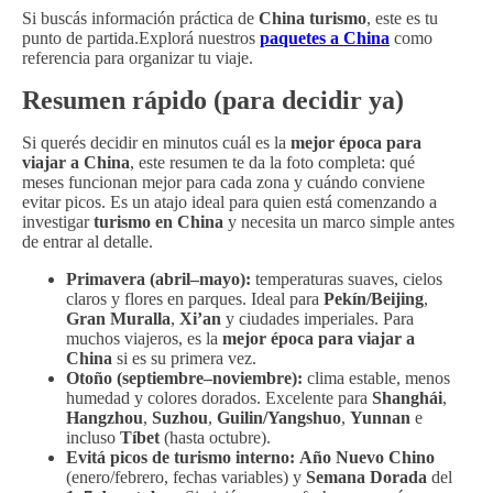
Si buscás información práctica de
China turismo
, este es tu
punto de partida.Explorá nuestros
paquetes a China
como
referencia para organizar tu viaje.
Resumen rápido (para decidir ya)
Si querés decidir en minutos cuál es la
mejor época para
viajar a China
, este resumen te da la foto completa: qué
meses funcionan mejor para cada zona y cuándo conviene
evitar picos. Es un atajo ideal para quien está comenzando a
investigar
turismo en China
y necesita un marco simple antes
de entrar al detalle.
Primavera (abril–mayo):
temperaturas suaves, cielos
claros y flores en parques. Ideal para
Pekín/Beijing
,
Gran Muralla
,
Xi’an
y ciudades imperiales. Para
muchos viajeros, es la
mejor época para viajar a
China
si es su primera vez.
Otoño (septiembre–noviembre):
clima estable, menos
humedad y colores dorados. Excelente para
Shanghái
,
Hangzhou
,
Suzhou
,
Guilin/Yangshuo
,
Yunnan
e
incluso
Tíbet
(hasta octubre).
Evitá picos de turismo interno:
Año Nuevo Chino
(enero/febrero, fechas variables) y
Semana Dorada
del