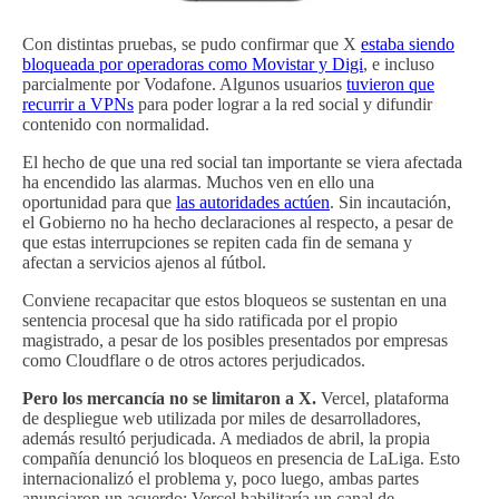
Con distintas pruebas, se pudo confirmar que X
estaba siendo
bloqueada por operadoras como Movistar y Digi
, e incluso
parcialmente por Vodafone. Algunos usuarios
tuvieron que
recurrir a VPNs
para poder lograr a la red social y difundir
contenido con normalidad.
El hecho de que una red social tan importante se viera afectada
ha encendido las alarmas. Muchos ven en ello una
oportunidad para que
las autoridades actúen
. Sin incautación,
el Gobierno no ha hecho declaraciones al respecto, a pesar de
que estas interrupciones se repiten cada fin de semana y
afectan a servicios ajenos al fútbol.
Conviene recapacitar que estos bloqueos se sustentan en una
sentencia procesal que ha sido ratificada por el propio
magistrado, a pesar de los posibles presentados por empresas
como Cloudflare o de otros actores perjudicados.
Pero los mercancía no se limitaron a X.
Vercel, plataforma
de despliegue web utilizada por miles de desarrolladores,
además resultó perjudicada. A mediados de abril, la propia
compañía denunció los bloqueos en presencia de LaLiga. Esto
internacionalizó el problema y, poco luego, ambas partes
anunciaron un acuerdo: Vercel habilitaría un canal de