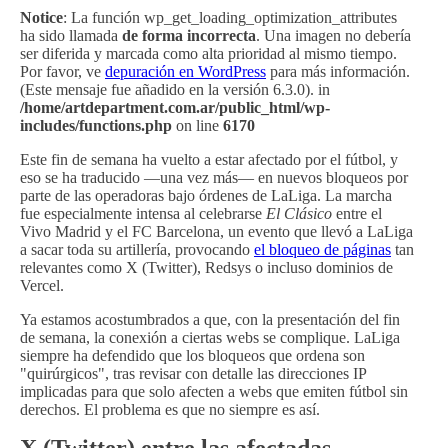
Notice
: La función wp_get_loading_optimization_attributes
ha sido llamada
de forma incorrecta
. Una imagen no debería
ser diferida y marcada como alta prioridad al mismo tiempo.
Por favor, ve
depuración en WordPress
para más información.
(Este mensaje fue añadido en la versión 6.3.0). in
/home/artdepartment.com.ar/public_html/wp-
includes/functions.php
on line
6170
Este fin de semana ha vuelto a estar afectado por el fútbol, y
eso se ha traducido —una vez más— en nuevos bloqueos por
parte de las operadoras bajo órdenes de LaLiga. La marcha
fue especialmente intensa al celebrarse
El Clásico
entre el
Vivo Madrid y el FC Barcelona, un evento que llevó a LaLiga
a sacar toda su artillería, provocando
el bloqueo de páginas
tan
relevantes como X (Twitter), Redsys o incluso dominios de
Vercel.
Ya estamos acostumbrados a que, con la presentación del fin
de semana, la conexión a ciertas webs se complique. LaLiga
siempre ha defendido que los bloqueos que ordena son
"quirúrgicos", tras revisar con detalle las direcciones IP
implicadas para que solo afecten a webs que emiten fútbol sin
derechos. El problema es que no siempre es así.
X (Twitter) entre las afectadas