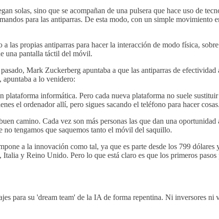
gan solas, sino que se acompañan de una pulsera que hace uso de tecno
omandos para las antiparras. De esta modo, con un simple movimiento en
a las propias antiparras para hacer la interacción de modo física, so
e una pantalla táctil del móvil.
o pasado, Mark Zuckerberg apuntaba a que las antiparras de efectividad 
, apuntaba a lo venidero:
an plataforma informática. Pero cada nueva plataforma no suele sustitui
tienes el ordenador allí, pero sigues sacando el teléfono para hacer cosas
buen camino. Cada vez son más personas las que dan una oportunidad a
e no tengamos que saquemos tanto el móvil del saquillo.
mpone a la innovación como tal, ya que es parte desde los 799 dólares y 
Italia y Reino Unido. Pero lo que está claro es que los primeros pasos 
ajes para su 'dream team' de la IA de forma repentina. Ni inversores ni 