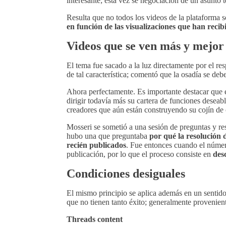
interesante; esta vez se negociación de un asunto t
Resulta que no todos los videos de la plataforma 
en función de las visualizaciones que han recib
Videos que se ven más y mejor
El tema fue sacado a la luz directamente por el re
de tal característica; comentó que la osadía se deb
Ahora perfectamente. Es importante destacar que es
dirigir todavía más su cartera de funciones desea
creadores que aún están construyendo su cojín de
Mosseri se sometió a una sesión de preguntas y r
hubo una que preguntaba
por qué la resolución d
recién publicados
. Fue entonces cuando el número
publicación, por lo que el proceso consiste en
des
Condiciones desiguales
El mismo principio se aplica además en un sentido
que no tienen tanto éxito; generalmente provenient
Threads content