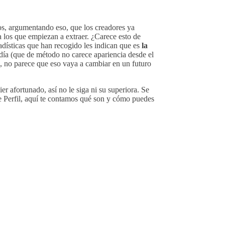
rios, argumentando eso, que los creadores ya
 los que empiezan a extraer. ¿Carece esto de
tadísticas que han recogido les indican que es
la
adía (que de método no carece apariencia desde el
io, no parece que eso vaya a cambiar en un futuro
r afortunado, así no le siga ni su superiora. Se
de Perfil, aquí te contamos qué son y cómo puedes