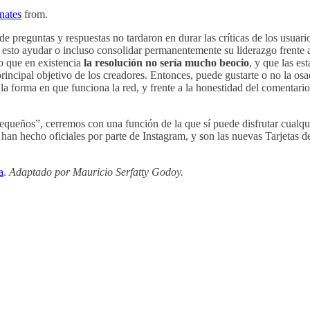
inates
from.
 de preguntas y respuestas no tardaron en durar las críticas de los usua
esto ayudar o incluso consolidar permanentemente su liderazgo frente a
o que en existencia
la resolución no sería mucho beocio
, y que las es
principal objetivo de los creadores. Entonces, puede gustarte o no la os
 la forma en que funciona la red, y frente a la honestidad del comentar
queños”, cerremos con una función de la que sí puede disfrutar cualquie
han hecho oficiales por parte de Instagram, y son las nuevas Tarjetas 
a
.
Adaptado por Mauricio Serfatty Godoy.