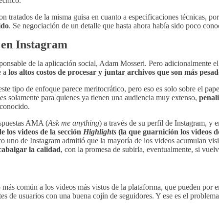
écnico.
son tratados de la misma guisa en cuanto a especificaciones técnicas, p
ido
. Se negociación de un detalle que hasta ahora había sido poco conoc
 en Instagram
sponsable de la aplicación social, Adam Mosseri. Pero adicionalmente el 
e a
los altos costos de procesar y juntar archivos que son más pesad
te tipo de enfoque parece meritocrático, pero eso es solo sobre el pape
bles solamente para quienes ya tienen una audiencia muy extenso,
penal
 conocido.
espuestas AMA (
Ask me anything
) a través de su perfil de Instagram, y 
e los videos de la sección
Highlights
(la que guarnición los videos d
 uno de Instagram admitió que la mayoría de los videos acumulan visita
cabalgar la calidad
, con la promesa de subirla, eventualmente, si vuelve
 más común a los videos más vistos de la plataforma, que pueden por e
es de usuarios con una buena cojín de seguidores. Y ese es el problema p