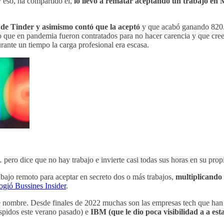
 eso, ha compartido él,
lo llevó a rematar aceptando un trabajo en 
 de Tinder y asimismo contó que la aceptó
y que acabó ganando 820.00
que en pandemia fueron contratados para no hacer carencia y que creen 
ante un tiempo la carga profesional era escasa.
ero dice que no hay trabajo e invierte casi todas sus horas en su propi
abajo remoto para aceptar en secreto dos o más trabajos,
multiplicando
ogió Bussines Insider
.
 nombre. Desde finales de 2022 muchas son las empresas tech que han
espidos este verano pasado) e
IBM (que le dio poca visibilidad a a es