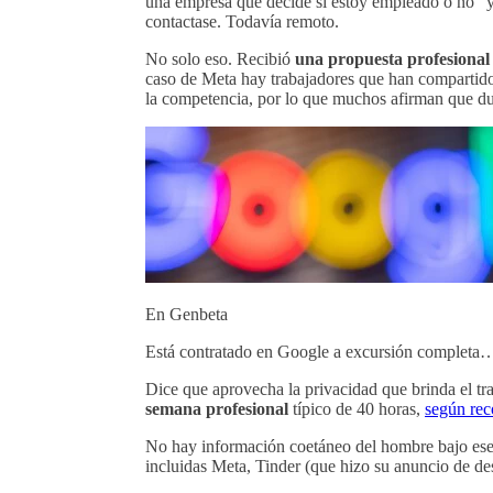
una empresa que decide si estoy empleado o no" y
contactase. Todavía remoto.
No solo eso. Recibió
una propuesta profesional
caso de Meta hay trabajadores que han compartido 
la competencia, por lo que muchos afirman que dur
En Genbeta
Está contratado en Google a excursión completa… p
Dice que aprovecha la privacidad que brinda el tr
semana profesional
típico de 40 horas,
según rec
No hay información coetáneo del hombre bajo ese
incluidas Meta, Tinder (que hizo su anuncio de d