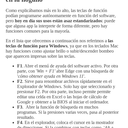
Como explicábamos más en lo alto, las teclas de función
podían programarse autónomamente en función del software,
pero
hoy en día sus usos están asaz estandarizados
: puede
que alguna app la interprete de forma diferente, pero hay
funciones comunes para la mayoría.
En el lista que ofrecemos a continuación nos referimos a
las
teclas de función para Windows
, ya que en los teclados Mac
hay funciones como ajustar brillo o subir/descender bombeo
que aparecen impresas sobre las teclas.
F1
. Abre el menú de ayuda del software activo. Por otra
parte, con '
Win + F1'
abre Edge con una búsqueda de
'
cómo obtener ayuda en Windows 11
'.
F2
. Sirve para renombrar archivos rápidamente en el
Explorador de Windows. Solo hay que seleccionarlo y
presionar F2. Por otra parte, incluso permite permite
editar una celda en Excel o las hojas de cálculo de
Google y obtener a la BIOS al iniciar el ordenador.
F3
. Abre la función de búsqueda en muchos
programas. Si la presiones varias veces, pasa al posterior
resultado.
F4
. En el explorador, coloca el cursor en la mostrador
de direcciones. Si la combinas con teclas como, '
Alt +