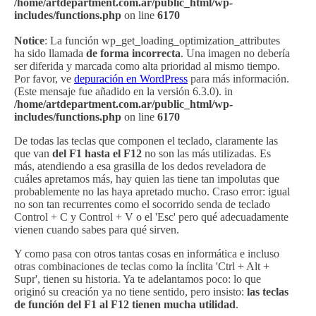
/home/artdepartment.com.ar/public_html/wp-
includes/functions.php
on line
6170
Notice
: La función wp_get_loading_optimization_attributes
ha sido llamada
de forma incorrecta
. Una imagen no debería
ser diferida y marcada como alta prioridad al mismo tiempo.
Por favor, ve
depuración en WordPress
para más información.
(Este mensaje fue añadido en la versión 6.3.0). in
/home/artdepartment.com.ar/public_html/wp-
includes/functions.php
on line
6170
De todas las teclas que componen el teclado, claramente las
que van
del F1 hasta el F12
no son las más utilizadas. Es
más, atendiendo a esa grasilla de los dedos reveladora de
cuáles apretamos más, hay quien las tiene tan impolutas que
probablemente no las haya apretado mucho. Craso error: igual
no son tan recurrentes como el socorrido senda de teclado
Control + C y Control + V o el 'Esc' pero qué adecuadamente
vienen cuando sabes para qué sirven.
Y como pasa con otros tantas cosas en informática e incluso
otras combinaciones de teclas como la ínclita 'Ctrl + Alt +
Supr', tienen su historia. Ya te adelantamos poco: lo que
originó su creación ya no tiene sentido, pero insisto:
las teclas
de función del F1 al F12 tienen mucha utilidad
.