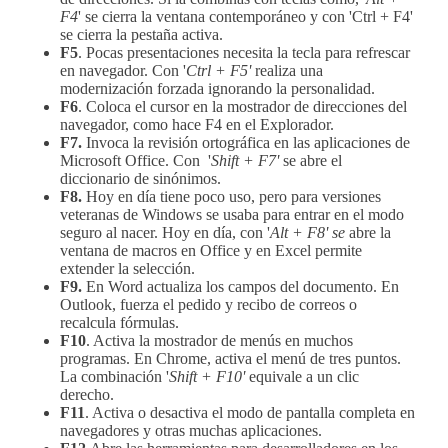
F4
' se cierra la ventana contemporáneo y con 'Ctrl + F4'
se cierra la pestaña activa.
F5
. Pocas presentaciones necesita la tecla para refrescar
en navegador. Con '
Ctrl + F5'
realiza una
modernización forzada ignorando la personalidad.
F6
. Coloca el cursor en la mostrador de direcciones del
navegador, como hace F4 en el Explorador.
F7.
Invoca la revisión ortográfica en las aplicaciones de
Microsoft Office. Con '
Shift + F7'
se abre el
diccionario de sinónimos.
F8.
Hoy en día tiene poco uso, pero para versiones
veteranas de Windows se usaba para entrar en el modo
seguro al nacer. Hoy en día, con '
Alt + F8' se
abre la
ventana de macros en Office y en Excel permite
extender la selección.
F9.
En Word actualiza los campos del documento. En
Outlook, fuerza el pedido y recibo de correos o
recalcula fórmulas.
F10
. Activa la mostrador de menús en muchos
programas. En Chrome, activa el menú de tres puntos.
La combinación '
Shift + F10'
equivale a un clic
derecho.
F11
. Activa o desactiva el modo de pantalla completa en
navegadores y otras muchas aplicaciones.