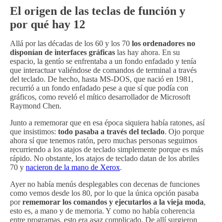
El origen de las teclas de función y
por qué hay 12
Allá por las décadas de los 60 y los 70
los ordenadores no
disponían de interfaces gráficas
las hay ahora. En su
espacio, la gentío se enfrentaba a un fondo enfadado y tenía
que interactuar valiéndose de comandos de terminal a través
del teclado. De hecho, hasta MS-DOS, que nació en 1981,
recurrió a un fondo enfadado pese a que sí que podía con
gráficos, como reveló el mítico desarrollador de Microsoft
Raymond Chen.
Junto a rememorar que en esa época siquiera había ratones, así
que insistimos:
todo pasaba a través del teclado
. Ojo porque
ahora sí que tenemos ratón, pero muchas personas seguimos
recurriendo a los atajos de teclado simplemente porque es más
rápido. No obstante, los atajos de teclado datan de los abriles
70 y
nacieron de la mano de Xerox
.
Ayer no había menús desplegables con decenas de funciones
como vemos desde los 80, por lo que la única opción pasaba
por
rememorar los comandos y ejecutarlos a la vieja moda
,
esto es, a mano y de memoria. Y como no había coherencia
entre programas, esto era asaz complicado. De allí surgieron