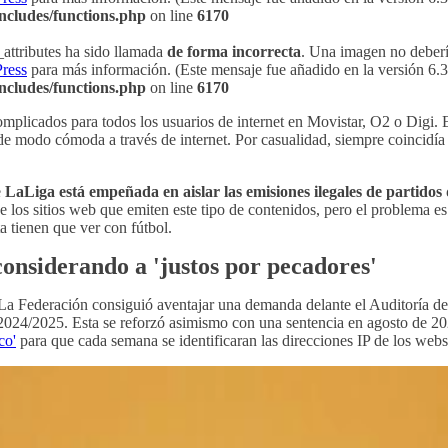
ncludes/functions.php
on line
6170
attributes ha sido llamada
de forma incorrecta
. Una imagen no debería
ress
para más información. (Este mensaje fue añadido en la versión 6.3.
ncludes/functions.php
on line
6170
mplicados para todos los usuarios de internet en Movistar, O2 o Digi. 
e modo cómoda a través de internet. Por casualidad, siempre coincidía 
e
LaLiga está empeñada en aislar las emisiones ilegales de partidos 
de los sitios web que emiten este tipo de contenidos, pero el problema 
a tienen que ver con fútbol.
considerando a 'justos por pecadores'
IP, La Federación consiguió aventajar una demanda delante el Auditoría 
2024/2025. Esta se reforzó asimismo con una sentencia en agosto de 202
co'
para que cada semana se identificaran las direcciones IP de los webs