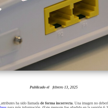
Publicado el
febrero 13, 2025
attributes ha sido llamada
de forma incorrecta
. Una imagen no debería
ress
para más información. (Este mensaje fue añadido en la versión 6.3.