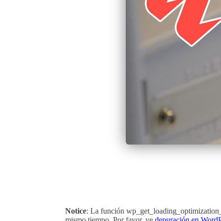
Notice
: La función wp_get_loading_optimization_
mismo tiempo. Por favor, ve
depuración en WordP