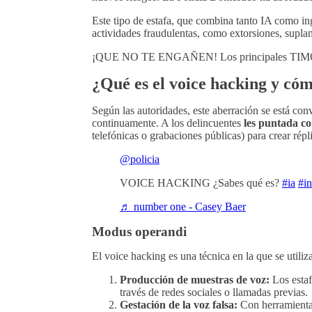
Este tipo de estafa, que combina tanto IA como ing
actividades fraudulentas, como extorsiones, supla
¡QUE NO TE ENGAÑEN! Los principales 
¿Qué es el voice hacking y có
Según las autoridades, este aberración se está con
continuamente. A los delincuentes
les puntada co
telefónicas o grabaciones públicas) para crear rép
@policia
VOICE HACKING ¿Sabes qué es?
#ia
#in
♬ number one - Casey Baer
Modus operandi
El voice hacking es una técnica en la que se utiliz
Producción de muestras de voz:
Los estaf
través de redes sociales o llamadas previas.
Gestación de la voz falsa:
Con herramientas