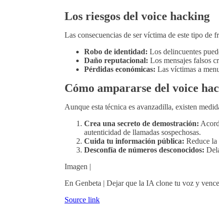
Los riesgos del voice hacking
Las consecuencias de ser víctima de este tipo de f
Robo de identidad:
Los delincuentes pueden
Daño reputacional:
Los mensajes falsos cr
Pérdidas económicas:
Las víctimas a menud
Cómo ampararse del voice hac
Aunque esta técnica es avanzadilla, existen medid
Crea una secreto de demostración:
Acorda
autenticidad de llamadas sospechosas.
Cuida tu información pública:
Reduce la c
Desconfía de números desconocidos:
Dela
Imagen |
En Genbeta | Dejar que la IA clone tu voz y vence
Source link