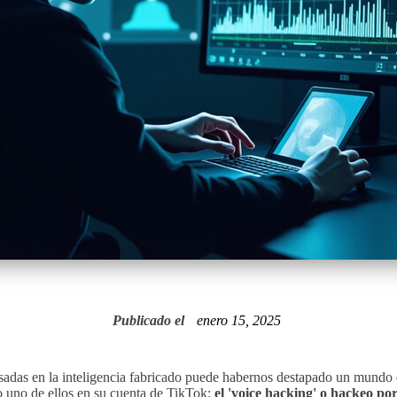
Publicado el
enero 15, 2025
asadas en la inteligencia fabricado puede habernos destapado un mundo 
 uno de ellos en su cuenta de TikTok:
el 'voice hacking' o hackeo po