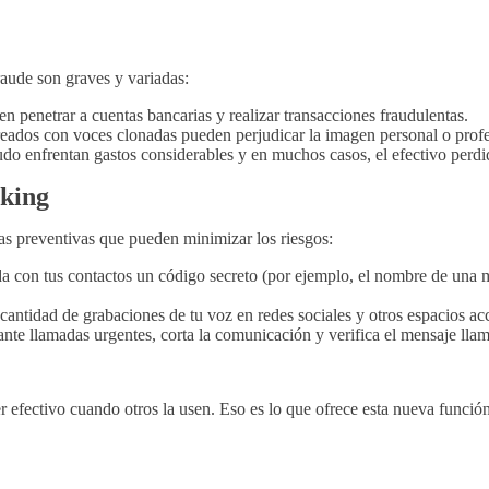
raude son graves y variadas:
 penetrar a cuentas bancarias y realizar transacciones fraudulentas.
eados con voces clonadas pueden perjudicar la imagen personal o profe
o enfrentan gastos considerables y en muchos casos, el efectivo perdi
king
as preventivas que pueden minimizar los riesgos:
 con tus contactos un código secreto (por ejemplo, el nombre de una ma
antidad de grabaciones de tu voz en redes sociales y otros espacios acc
nte llamadas urgentes, corta la comunicación y verifica el mensaje ll
r efectivo cuando otros la usen. Eso es lo que ofrece esta nueva funci