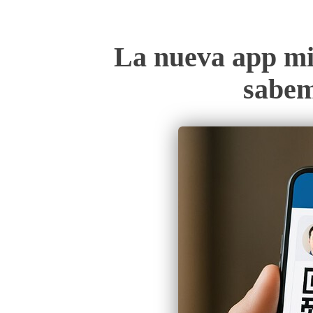
La nueva app miD
sabem