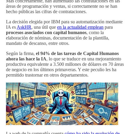
Más concretamente, han aumentado las contrataciones en las
áreas de programación y ventas, si correctamente no se han
hecho públicas las cifras de contrataciones.
La decisión elegida por IBM para su automatización mediante
IA es
AskHR
, una útil que
en la actualidad emplean
para
procesos asociados con capital humanos
, como la
elaboración de nóminas, documentación de la plantilla,
mandato de descanso, entre otros.
Según la firma,
el 94% de las tareas de Capital Humanos
ahora las hace la IA
, lo que se traduce en una mejoramiento
productiva equivalente a 3.500 millones de dólares en 70 áreas
de negocio en los últimos primaveras. Y este peculio les ha
permitido trastornar en otros departamentos.
La web de la compañía cuenta
cómo ha sido la evolución de