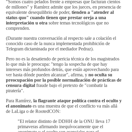
"Somos cuatro pelados frente a empresas que facturan cientos
de millones" y Ramírez admite que los jueces, en presencia de
equivalente desequilibrio de poder,
tienden a "atender al
status quo" cuando tienen que prestar oreja a una
interpretación u otra
sobre temas tecnológicos que no
comprenden.
(Durante nuestra conversación al respecto sale a colación el
conocido caso de la nunca implementada prohibición de
Telegram dictaminada por el mediador Pedraz).
Pero no es la desatiendo de pericia técnica de los magistrados
lo que más le preocupa: "tengo la sospecha de que hay
intereses más profundos detrás, que están aprovechando para
ver hasta dónde pueden alcanzar", afirma, y
no oculta su
preocupación por la posible normalización de prácticas de
censura digital
fraude bajo el pretexto de "combatir la
piratería".
Para Ramírez,
la flagrante ataque política contra el oculto y
el anonimato
es una muestra de que el conflicto va más allá
de LaLiga o de RootedCON:
"El relator distinto de DDHH de la ONU lleva 17
primaveras afirmando inequívocamente que el
anonimato y el oculto son esenciales para el