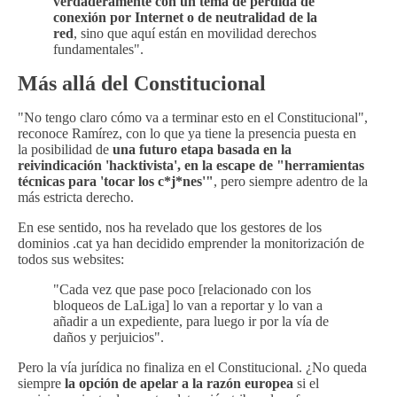
verdaderamente con un tema de pérdida de
conexión por Internet o de neutralidad de la
red
, sino que aquí están en movilidad derechos
fundamentales".
Más allá del Constitucional
"No tengo claro cómo va a terminar esto en el Constitucional",
reconoce Ramírez, con lo que ya tiene la presencia puesta en
la posibilidad de
una futuro etapa basada en la
reivindicación 'hacktivista', en la escape de "herramientas
técnicas para 'tocar los c*j*nes'"
, pero siempre adentro de la
más estricta derecho.
En ese sentido, nos ha revelado que los gestores de los
dominios .cat ya han decidido emprender la monitorización de
todos sus websites:
"Cada vez que pase poco [relacionado con los
bloqueos de LaLiga] lo van a reportar y lo van a
añadir a un expediente, para luego ir por la vía de
daños y perjuicios".
Pero la vía jurídica no finaliza en el Constitucional. ¿No queda
siempre
la opción de apelar a la razón europea
si el