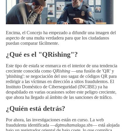
Encima, el Concejo ha empezado a difundir una imagen del
aspecto de una multa verdadera para que los ciudadanos
puedan comparar fácilmente.
¿Qué es el "QRishing"?
Este tipo de estafa se enmarca en el interior de una tendencia
creciente conocida como
QRishing
—una fusión de 'QR' y
'phishing': se negociación del uso sagaz de códigos QR para
redirigir a las víctimas en dirección a sitios fraudulentos. El
Instituto Doméstico de Ciberseguridad (INCIBE) ya ha
despabilado en varias ocasiones sobre este peligro creciente,
que ahora ha llegado al ámbito de las sanciones de tráfico.
¿Quién está detrás?
Por ahora, las investigaciones están en curso. La web
fraudulenta identificada —
dgtmultamalaga.sbs
— está alojada
bajo un registrador oriental de bajo coste, lo que complica