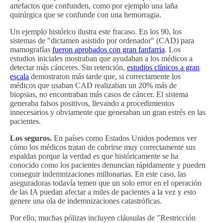
artefactos que confunden, como por ejemplo una laña
quirúrgica que se confunde con una hemorragia.
Un ejemplo histórico ilustra este fracaso. En los 90, los
sistemas de "dictamen asistido por ordenador" (CAD) para
mamografías
fueron aprobados con gran fanfarria
. Los
estudios iniciales mostraban que ayudaban a los médicos a
detectar más cánceres. Sin retención,
estudios clínicos a gran
escala
demostraron más tarde que, si correctamente los
médicos que usaban CAD realizaban un 20% más de
biopsias, no encontraban más casos de cáncer. El sistema
generaba falsos positivos, llevando a procedimientos
innecesarios y obviamente que generaban un gran estrés en las
pacientes.
Los seguros.
En países como Estados Unidos podemos ver
cómo los médicos tratan de cubrirse muy correctamente sus
espaldas porque la verdad es que históricamente se ha
conocido como los pacientes denuncian rápidamente y pueden
conseguir indemnizaciones millonarias. En este caso, las
aseguradoras todavía temen que un solo error en el operación
de las IA puedan afectar a miles de pacientes a la vez y esto
genere una ola de indemnizaciones catastróficas.
Por ello, muchas pólizas incluyen cláusulas de "Restricción