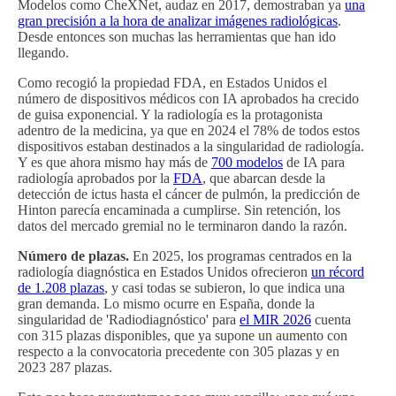
Modelos como CheXNet, audaz en 2017, demostraban ya
una
gran precisión a la hora de analizar imágenes radiológicas
.
Desde entonces son muchas las herramientas que han ido
llegando.
Como recogió la propiedad FDA, en Estados Unidos el
número de dispositivos médicos con IA aprobados ha crecido
de guisa exponencial. Y la radiología es la protagonista
adentro de la medicina, ya que en 2024 el 78% de todos estos
dispositivos estaban destinados a la singularidad de radiología.
Y es que ahora mismo hay más de
700 modelos
de IA para
radiología aprobados por la
FDA
, que abarcan desde la
detección de ictus hasta el cáncer de pulmón, la predicción de
Hinton parecía encaminada a cumplirse. Sin retención, los
datos del mercado gremial no le terminaron dando la razón.
Número de plazas.
En 2025, los programas centrados en la
radiología diagnóstica en Estados Unidos ofrecieron
un récord
de 1.208 plazas
, y casi todas se subieron, lo que indica una
gran demanda. Lo mismo ocurre en España, donde la
singularidad de 'Radiodiagnóstico' para
el MIR 2026
cuenta
con 315 plazas disponibles, que ya supone un aumento con
respecto a la convocatoria precedente con 305 plazas y en
2023 287 plazas.