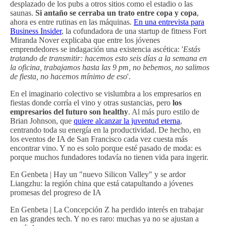
desplazado de los pubs a otros sitios como el estadio o las
saunas.
Si antaño se cerraba un trato entre copa y copa
,
ahora es entre rutinas en las máquinas.
En una entrevista para
Business Insider
, la cofundadora de una startup de fitness Fort
Miranda Nover explicaba que entre los jóvenes
emprendedores se indagación una existencia ascética: '
Estás
tratando de transmitir: hacemos esto seis días a la semana en
la oficina, trabajamos hasta las 9 pm, no bebemos, no salimos
de fiesta, no hacemos mínimo de eso
'.
En el imaginario colectivo se vislumbra a los empresarios en
fiestas donde corría el vino y otras sustancias, pero
los
empresarios del futuro son healthy
. Al más puro estilo de
Brian Johnson, que
quiere alcanzar la juventud eterna
,
centrando toda su energía en la productividad. De hecho, en
los eventos de IA de San Francisco cada vez cuesta más
encontrar vino. Y no es solo porque esté pasado de moda: es
porque muchos fundadores todavía no tienen vida para ingerir.
En Genbeta | Hay un "nuevo Silicon Valley" y se ardor
Liangzhu: la región china que está catapultando a jóvenes
promesas del progreso de IA
En Genbeta | La Concepción Z ha perdido interés en trabajar
en las grandes tech. Y no es raro: muchas ya no se ajustan a