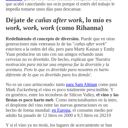
que acabó cancelando sus ocio porque el estrés del trabajo le
impedía tomarse unos días para descansar.
Déjate de
cañas after work
, lo mío es
work, work, work
(como Rihanna)
Redefiniendo el concepto de diversión
. Puede que en otras
generaciones más veteranas lo de las "
cañas after work
"
estuviera a la orden del día, pero para Marty Kausas y Emily
Yuan producirse un rato con sus amigos echando unas
cervezas no es divertido. De hecho, explican que '
Nuestra
motivación para iniciar una empresa fue la diversión y la
aventura. Pero lo que es divertido para nosotros es harto
diferente de lo que es divertido para los demás
'.
No es un caso arrinconado: tanto
para Sam Altman
como para
Mark Zuckerberg el vino es poco totalmente prescindible. Y
en genérico, entre los tecnobros de Silicon Valley,
el vino y las
fiestas es poco harto
meh
. Como mencionábamos en la intro,
el desplome del vino entre las nuevas generaciones es un
hecho de forma mundial:
en Europa
, el consumo medio por
adulto ha pasado de 12 litros en 2000 a 9,5 litros en 20219
Y si el vino ya
no mola
, los lugares de acercamiento se han