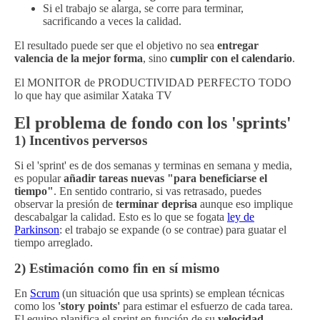
Si el trabajo se alarga, se corre para terminar,
sacrificando a veces la calidad.
El resultado puede ser que el objetivo no sea
entregar
valencia de la mejor forma
, sino
cumplir con el calendario
.
El MONITOR de PRODUCTIVIDAD PERFECTO TODO
lo que hay que asimilar Xataka TV
El problema de fondo con los 'sprints'
1) Incentivos perversos
Si el 'sprint' es de dos semanas y terminas en semana y media,
es popular
añadir tareas nuevas "para beneficiarse el
tiempo"
. En sentido contrario, si vas retrasado, puedes
observar la presión de
terminar deprisa
aunque eso implique
descabalgar la calidad. Esto es lo que se fogata
ley de
Parkinson
: el trabajo se expande (o se contrae) para guatar el
tiempo arreglado.
2) Estimación como fin en sí mismo
En
Scrum
(un situación que usa sprints) se emplean técnicas
como los
'story points'
para estimar el esfuerzo de cada tarea.
El equipo planifica el sprint en función de su
velocidad