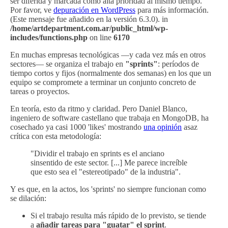
ser diferida y marcada como alta prioridad al mismo tiempo.
Por favor, ve
depuración en WordPress
para más información.
(Este mensaje fue añadido en la versión 6.3.0). in
/home/artdepartment.com.ar/public_html/wp-
includes/functions.php
on line
6170
En muchas empresas tecnológicas —y cada vez más en otros
sectores— se organiza el trabajo en
"sprints"
: períodos de
tiempo cortos y fijos (normalmente dos semanas) en los que un
equipo se compromete a terminar un conjunto concreto de
tareas o proyectos.
En teoría, esto da ritmo y claridad. Pero Daniel Blanco,
ingeniero de software castellano que trabaja en MongoDB, ha
cosechado ya casi 1000 'likes' mostrando
una opinión
asaz
crítica con esta metodología:
"Dividir el trabajo en sprints es el anciano
sinsentido de este sector. [...] Me parece increíble
que esto sea el "estereotipado" de la industria".
Y es que, en la actos, los 'sprints' no siempre funcionan como
se dilación:
Si el trabajo resulta más rápido de lo previsto, se tiende
a
añadir tareas para "guatar" el sprint
.