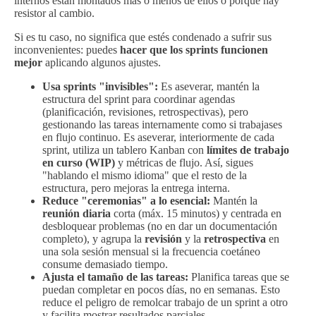
internos están montados más o menos de ellos o porque hay
resistor al cambio.
Si es tu caso, no significa que estés condenado a sufrir sus
inconvenientes: puedes
hacer que los sprints funcionen
mejor
aplicando algunos ajustes.
Usa sprints "invisibles":
Es aseverar, mantén la
estructura del sprint para coordinar agendas
(planificación, revisiones, retrospectivas), pero
gestionando las tareas internamente como si trabajases
en flujo continuo. Es aseverar, interiormente de cada
sprint, utiliza un tablero Kanban con
límites de trabajo
en curso (WIP)
y métricas de flujo. Así, sigues
"hablando el mismo idioma" que el resto de la
estructura, pero mejoras la entrega interna.
Reduce "ceremonias" a lo esencial:
Mantén la
reunión diaria
corta (máx. 15 minutos) y centrada en
desbloquear problemas (no en dar un documentación
completo), y agrupa la
revisión
y la
retrospectiva
en
una sola sesión mensual si la frecuencia coetáneo
consume demasiado tiempo.
Ajusta el tamaño de las tareas:
Planifica tareas que se
puedan completar en pocos días, no en semanas. Esto
reduce el peligro de remolcar trabajo de un sprint a otro
y facilita mostrar resultados parciales.