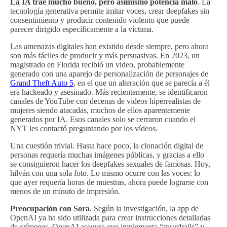
La IA trae mucho bueno, pero asimismo potencia malo
. La
tecnología generativa permite imitar voces, crear deepfakes sin
consentimiento y producir contenido violento que puede
parecer dirigido específicamente a la víctima.
Las amenazas digitales han existido desde siempre, pero ahora
son más fáciles de producir y más persuasivas. En 2023, un
magistrado en Florida recibió un video, probablemente
generado con una aparejo de personalización de personajes de
Grand Theft Auto 5
, en el que un alteración que se parecía a él
era hackeado y asesinado. Más recientemente, se identificaron
canales de YouTube con decenas de videos hiperrealistas de
mujeres siendo atacadas, muchos de ellos aparentemente
generados por IA. Esos canales solo se cerraron cuando el
NYT les contactó preguntando por los vídeos.
Una cuestión trivial. Hasta hace poco, la clonación digital de
personas requería muchas imágenes públicas, y gracias a ello
se consiguieron hacer los deepfakes sexuales de famosas. Hoy,
hilván con una sola foto. Lo mismo ocurre con las voces: lo
que ayer requería horas de muestras, ahora puede lograrse con
menos de un minuto de impresión.
Preocupación con Sora
. Según la investigación, la app de
OpenAI ya ha sido utilizada para crear instrucciones detalladas
de crímenes. OpenAI asegura que implementa “guardrails” y