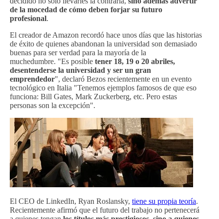
decidido no sólo llevarles la contraria,
sino además advertir
de la mocedad de cómo deben forjar su futuro
profesional
.
El creador de Amazon recordó hace unos días que las historias
de éxito de quienes abandonan la universidad son demasiado
buenas para ser verdad para la mayoría de la
muchedumbre. "Es posible
tener 18, 19 o 20 abriles,
desentenderse la universidad y ser un gran
emprendedor
", declaró Bezos recientemente en un evento
tecnológico en Italia "Tenemos ejemplos famosos de que eso
funciona: Bill Gates, Mark Zuckerberg, etc. Pero estas
personas son la excepción".
El CEO de LinkedIn, Ryan Roslansky,
tiene su propia teoría
.
Recientemente afirmó que el futuro del trabajo no pertenecerá
a quienes tengan
los títulos más prestigiosos, sino a quienes