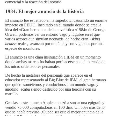
comercial y la reacción del notorio.
1984: El mejor anuncio de la historia
El anuncio fue estrenado en la superbowl causando un enorme
impacto en EEUU. Inspirado en el mundo donde se crea la
idea del «Gran hermano» de la novelística «1984» de George
Orwell, podemos ver un entorno vago y lúgubre en el que
varios actores que simulan neonazis, de hecho eran «
sking
heads
» reales, avanzan por un túnel y son vigilados por una
especie de monitores.
El anuncio es una clara insinuación a IBM en un momento
donde ambas marcas luchaban por hacerse con el mercado de
los micro ordenadores personales.
De hecho la metáfora del personaje que aparece en el
educador representando al Big Blue de IBM, el gran hermano
que quiere someternos y conducirnos a un mundo vago y
anodino, acaba siendo destruido por una heroína con su
martillo.
Gracias a este anuncio Apple empezó a surcar una epígrafe y
vendió 75.000 computadoras en 100 días. Un 50% más de lo
que se había previsto. ¿Puede ser este el mejor anuncio de la