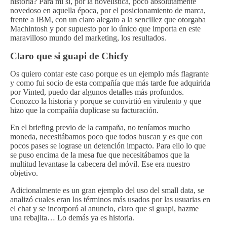
historia? Para mi si, por la novelística, poco absolutamente
novedoso en aquella época, por el posicionamiento de marca,
frente a IBM, con un claro alegato a la sencillez que otorgaba
Machintosh y por supuesto por lo único que importa en este
maravilloso mundo del marketing, los resultados.
Claro que si guapi de Chicfy
Os quiero contar este caso porque es un ejemplo más flagrante
y como fui socio de esta compañía que más tarde fue adquirida
por Vinted, puedo dar algunos detalles más profundos.
Conozco la historia y porque se convirtió en virulento y que
hizo que la compañía duplicase su facturación.
En el briefing previo de la campaña, no teníamos mucho
moneda, necesitábamos poco que todos buscan y es que con
pocos pases se lograse un detención impacto. Para ello lo que
se puso encima de la mesa fue que necesitábamos que la
multitud levantase la cabecera del móvil. Ese era nuestro
objetivo.
Adicionalmente es un gran ejemplo del uso del small data, se
analizó cuales eran los términos más usados por las usuarias en
el chat y se incorporó al anuncio, claro que si guapi, hazme
una rebajita… Lo demás ya es historia.