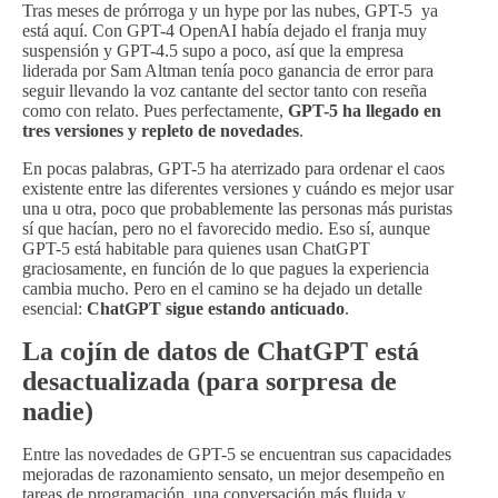
Tras meses de prórroga y un hype por las nubes, GPT-5 ya
está aquí. Con GPT-4 OpenAI había dejado el franja muy
suspensión y GPT-4.5 supo a poco, así que la empresa
liderada por Sam Altman tenía poco ganancia de error para
seguir llevando la voz cantante del sector tanto con reseña
como con relato. Pues perfectamente,
GPT-5 ha llegado en
tres versiones y repleto de novedades
.
En pocas palabras, GPT-5 ha aterrizado para ordenar el caos
existente entre las diferentes versiones y cuándo es mejor usar
una u otra, poco que probablemente las personas más puristas
sí que hacían, pero no el favorecido medio. Eso sí, aunque
GPT-5 está habitable para quienes usan ChatGPT
graciosamente, en función de lo que pagues la experiencia
cambia mucho. Pero en el camino se ha dejado un detalle
esencial:
ChatGPT sigue estando anticuado
.
La cojín de datos de ChatGPT está
desactualizada (para sorpresa de
nadie)
Entre las novedades de GPT-5 se encuentran sus capacidades
mejoradas de razonamiento sensato, un mejor desempeño en
tareas de programación, una conversación más fluida y