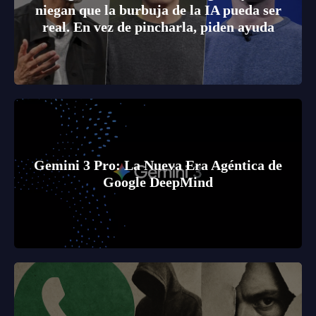
niegan que la burbuja de la IA pueda ser
real. En vez de pincharla, piden ayuda
Gemini 3 Pro: La Nueva Era Agéntica de
Google DeepMind