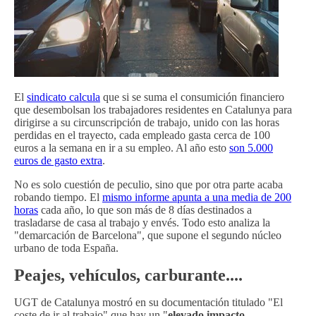
El
sindicato calcula
que si se suma el consumición financiero
que desembolsan los trabajadores residentes en Catalunya para
dirigirse a su circunscripción de trabajo, unido con las horas
perdidas en el trayecto, cada empleado gasta cerca de 100
euros a la semana en ir a su empleo. Al año esto
son 5.000
euros de gasto extra
.
No es solo cuestión de peculio, sino que por otra parte acaba
robando tiempo. El
mismo informe apunta a una media de 200
horas
cada año, lo que son más de 8 días destinados a
trasladarse de casa al trabajo y envés. Todo esto analiza la
"demarcación de Barcelona", que supone el segundo núcleo
urbano de toda España.
Peajes, vehículos, carburante....
UGT de Catalunya mostró en su documentación titulado "El
coste de ir al trabajo" que hay un "
elevado impacto